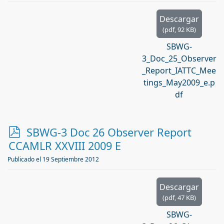
Descargar
(
pdf,
92 KB
)
SBWG-
3_Doc_25_Observer
_Report_IATTC_Mee
tings_May2009_e.p
df
p
SBWG-3 Doc 26 Observer Report
d
CCAMLR XXVIII 2009 E
f
Publicado el 19 Septiembre 2012
Descargar
(
pdf,
47 KB
)
SBWG-