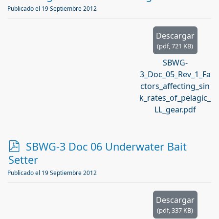
f
Publicado el 19 Septiembre 2012
Descargar
(
pdf,
721 KB
)
SBWG-
3_Doc_05_Rev_1_Fa
ctors_affecting_sin
k_rates_of_pelagic_
LL_gear.pdf
p
SBWG-3 Doc 06 Underwater Bait
d
Setter
f
Publicado el 19 Septiembre 2012
Descargar
(
pdf,
337 KB
)