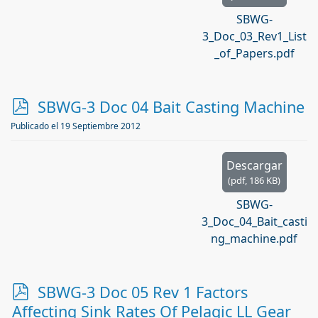
SBWG-
3_Doc_03_Rev1_List
_of_Papers.pdf
p
SBWG-3 Doc 04 Bait Casting Machine
d
Publicado el 19 Septiembre 2012
f
Descargar
(
pdf,
186 KB
)
SBWG-
3_Doc_04_Bait_casti
ng_machine.pdf
p
SBWG-3 Doc 05 Rev 1 Factors
d
Affecting Sink Rates Of Pelagic LL Gear