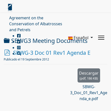
Agreement on the
Conservation of Albatrosses
and Petrels
Español
Carpeta
SBWG3 Meeting Documents
p
SBWG-3 Doc 01 Rev1 Agenda E
d
Publicado el 19 Septiembre 2012
f
Descargar
(
pdf,
186 KB
)
SBWG-
3_Doc_01_Rev1_Age
nda_e.pdf