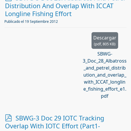
d
Distribution And Overlap With ICCAT
f
Longline Fishing Effort
Publicado el 19 Septiembre 2012
Descargar
(
pdf,
805 KB
)
SBWG-
3_Doc_28_Albatross
_and_petrel_distrib
ution_and_overlap_
with_ICCAT_longlin
e_fishing_effort_e1.
pdf
p
SBWG-3 Doc 29 IOTC Tracking
d
Overlap With IOTC Effort (Part1-