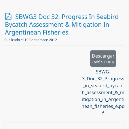
p
SBWG3 Doc 32: Progress In Seabird
d
Bycatch Assessment & Mitigation In
f
Argentinean Fisheries
Publicado el 19 Septiembre 2012
Descargar
(
pdf,
532 KB
)
SBWG-
3_Doc_32_Progress
_in_seabird_bycatc
h_assessment_&_m
itigation_in_Argenti
nean_fisheries_e.pd
f