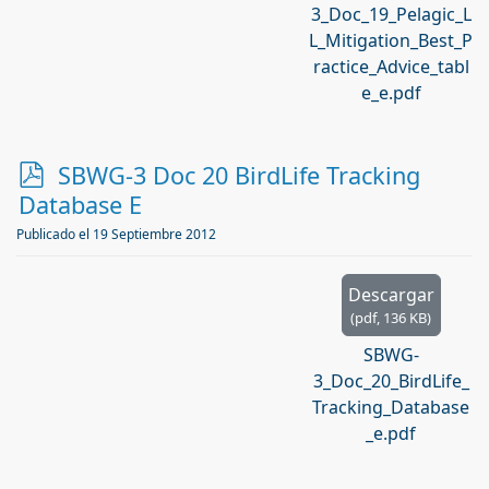
3_Doc_19_Pelagic_L
L_Mitigation_Best_P
ractice_Advice_tabl
e_e.pdf
p
SBWG-3 Doc 20 BirdLife Tracking
d
Database E
f
Publicado el 19 Septiembre 2012
Descargar
(
pdf,
136 KB
)
SBWG-
3_Doc_20_BirdLife_
Tracking_Database
_e.pdf