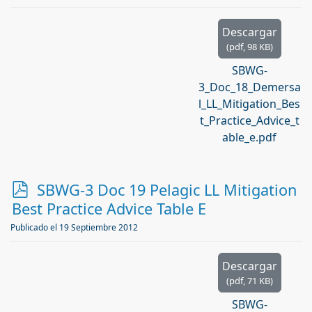
Descargar
(
pdf,
98 KB
)
SBWG-
3_Doc_18_Demersa
l_LL_Mitigation_Bes
t_Practice_Advice_t
able_e.pdf
p
SBWG-3 Doc 19 Pelagic LL Mitigation
d
Best Practice Advice Table E
f
Publicado el 19 Septiembre 2012
Descargar
(
pdf,
71 KB
)
SBWG-