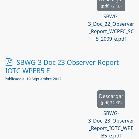
(
pdf,
72 KB
)
SBWG-
3_Doc_22_Observer
_Report_WCPFC_SC
5_2009_e.pdf
p
SBWG-3 Doc 23 Observer Report
d
IOTC WPEB5 E
f
Publicado el 19 Septiembre 2012
Descargar
(
pdf,
72 KB
)
SBWG-
3_Doc_23_Observer
_Report_IOTC_WPE
B5_e.pdf