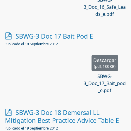
SBWG-
3_Doc_16_Safe_Lea
ds_e.pdf
p
SBWG-3 Doc 17 Bait Pod E
d
Publicado el 19 Septiembre 2012
f
Descargar
(
pdf,
188 KB
)
SBWG-
3_Doc_17_Bait_pod
_e.pdf
p
SBWG-3 Doc 18 Demersal LL
d
Mitigation Best Practice Advice Table E
f
Publicado el 19 Septiembre 2012