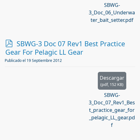
SBWG-
3_Doc_06_Underwa
ter_bait_setter.pdf
p
SBWG-3 Doc 07 Rev1 Best Practice
d
Gear For Pelagic LL Gear
f
Publicado el 19 Septiembre 2012
Descargar
(
pdf,
152 KB
)
SBWG-
3_Doc_07_Rev1_Bes
t_practice_gear_for
_pelagic_LL_gear.pd
f