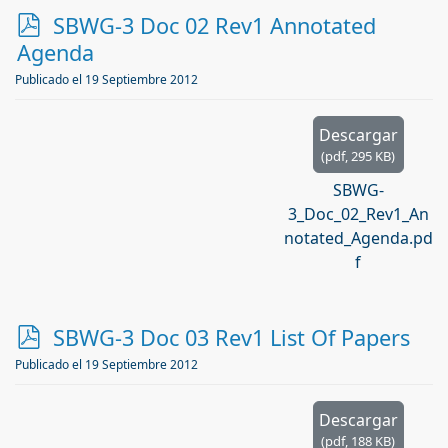
p
SBWG-3 Doc 02 Rev1 Annotated
d
Agenda
f
Publicado el 19 Septiembre 2012
Descargar
(
pdf,
295 KB
)
SBWG-
3_Doc_02_Rev1_An
notated_Agenda.pd
f
p
SBWG-3 Doc 03 Rev1 List Of Papers
d
Publicado el 19 Septiembre 2012
f
Descargar
(
pdf,
188 KB
)