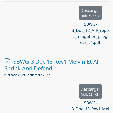
Descargar
(
pdf,
607 KB
)
SBWG-
3_Doc_12_ATF_repo
rt_mitigation_progr
ess_e1.pdf
p
SBWG-3 Doc 13 Rev1 Melvin Et Al
d
Shrink And Defend
f
Publicado el 19 Septiembre 2012
Descargar
(
pdf,
621 KB
)
SBWG-
3_Doc_13_Rev1_Mel