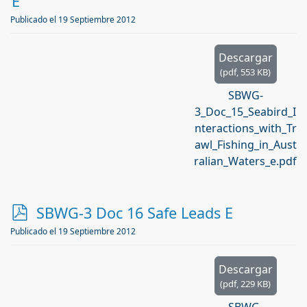
f
E
Publicado el 19 Septiembre 2012
Descargar
(
pdf,
553 KB
)
SBWG-
3_Doc_15_Seabird_I
nteractions_with_Tr
awl_Fishing_in_Aust
ralian_Waters_e.pdf
p
SBWG-3 Doc 16 Safe Leads E
d
Publicado el 19 Septiembre 2012
f
Descargar
(
pdf,
229 KB
)