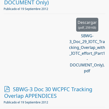
f
DOCUMENT Only)
Publicado el 19 Septiembre 2012
Descargar
(
pdf,
259 KB
)
SBWG-
3_Doc_29_IOTC_Tra
cking_Overlap_with
_IOTC_effort_(Part1
-
DOCUMENT_Only).
pdf
p
SBWG-3 Doc 30 WCPFC Tracking
d
Overlap APPENDICES
f
Publicado el 19 Septiembre 2012