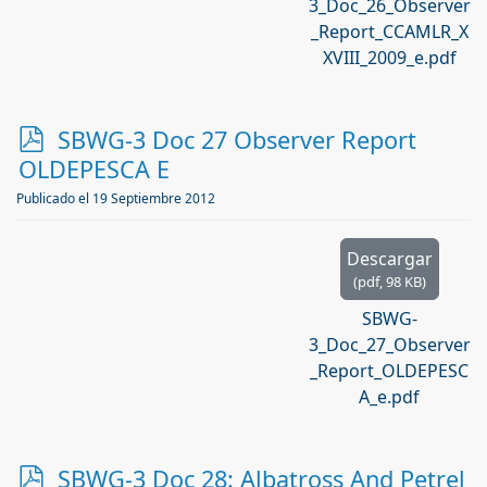
3_Doc_26_Observer
_Report_CCAMLR_X
XVIII_2009_e.pdf
p
SBWG-3 Doc 27 Observer Report
d
OLDEPESCA E
f
Publicado el 19 Septiembre 2012
Descargar
(
pdf,
98 KB
)
SBWG-
3_Doc_27_Observer
_Report_OLDEPESC
A_e.pdf
p
SBWG-3 Doc 28: Albatross And Petrel