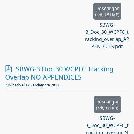
Descargar
(
pdf,
1.51 MB
)
SBWG-
3_Doc_30_WCPFC_t
racking_overlap_AP
PENDICES.pdf
p
SBWG-3 Doc 30 WCPFC Tracking
d
Overlap NO APPENDICES
f
Publicado el 19 Septiembre 2012
Descargar
(
pdf,
322 KB
)
SBWG-
3_Doc_30_WCPFC_t
racking_overlap_N