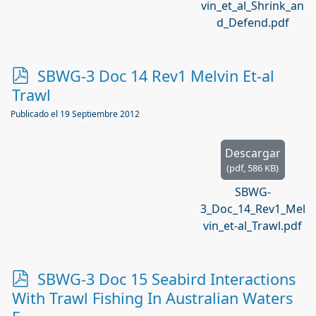
vin_et_al_Shrink_an
d_Defend.pdf
p
SBWG-3 Doc 14 Rev1 Melvin Et-al
d
Trawl
f
Publicado el 19 Septiembre 2012
Descargar
(
pdf,
586 KB
)
SBWG-
3_Doc_14_Rev1_Mel
vin_et-al_Trawl.pdf
p
SBWG-3 Doc 15 Seabird Interactions
d
With Trawl Fishing In Australian Waters