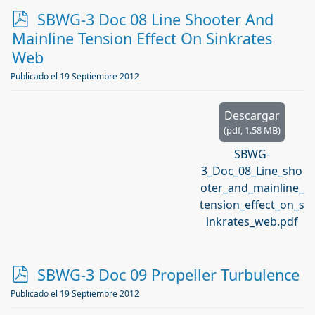
p
SBWG-3 Doc 08 Line Shooter And
d
Mainline Tension Effect On Sinkrates
f
Web
Publicado el 19 Septiembre 2012
Descargar
(
pdf,
1.58 MB
)
SBWG-
3_Doc_08_Line_sho
oter_and_mainline_
tension_effect_on_s
inkrates_web.pdf
p
SBWG-3 Doc 09 Propeller Turbulence
d
Publicado el 19 Septiembre 2012
f