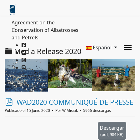
Agreement on the
Conservation of Albatrosses
and Petrels
Español
Carpeta
Media Release 2020
p
WAD2020 COMMUNIQUÉ DE PRESSE
d
Publicado el 15 Junio 2020
Por
W Misiak
5966 descargas
f
Descargar
(
pdf,
984 KB
)