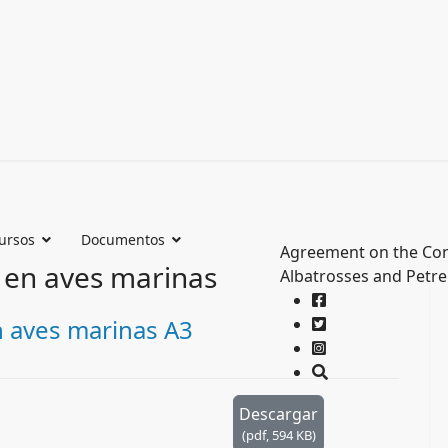
ursos
Documentos
Agreement on the Con
 en aves marinas
Albatrosses and Petre
n aves marinas A3
Descargar
(
pdf,
594 KB
)