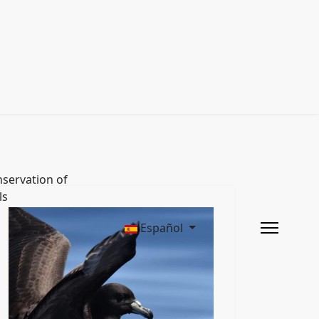
servation of
ls
Español