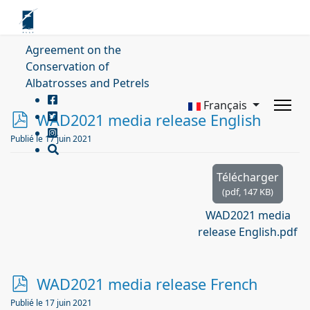
Agreement on the
Conservation of
Albatrosses and Petrels
Français
p
WAD2021 media release English
d
Publié le 17 juin 2021
f
Télécharger
(
pdf,
147 KB
)
WAD2021 media
release English.pdf
p
WAD2021 media release French
d
Publié le 17 juin 2021