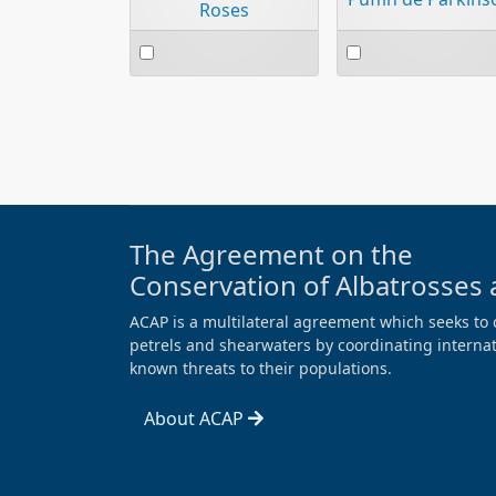
Roses
Select
Select
an
an
item
item
The Agreement on the
Conservation of Albatrosses 
ACAP is a multilateral agreement which seeks to 
petrels and shearwaters by coordinating internati
known threats to their populations.
About ACAP