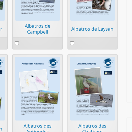
Albatros de
er
Albatros de Laysan
Campbell
Select
Select
an
an
item
item
Albatros des
Albatros des
in
Antipodes
Chatham