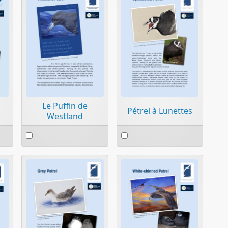
Le Puffin de
Pétrel à Lunettes
Westland
Select
Select
an
an
item
item