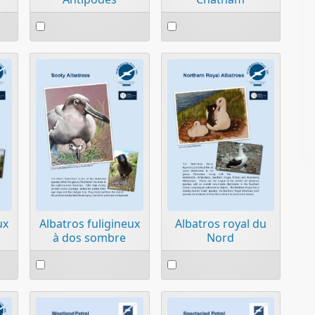
Select
Select
an
an
item
item
ux
Albatros fuligineux
Albatros royal du
à dos sombre
Nord
Select
Select
an
an
item
item