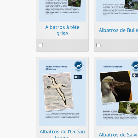
Albatros à tête
Albatros de Bull
grise
Select
Select
an
an
item
item
Albatros de l’Océan
Albatros de Salv
Indien