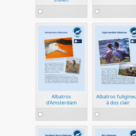
Select
Select
an
an
item
item
Albatros
Albatros fuligine
d’Amsterdam
à dos clair
Select
Select
an
an
item
item