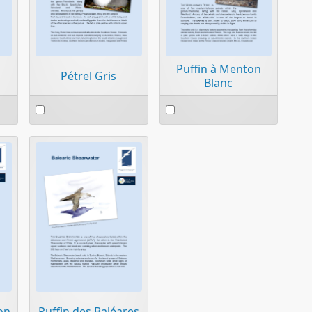
Puffin à Menton
Pétrel Gris
Blanc
Select
Select
an
an
item
item
on
Puffin des Baléares