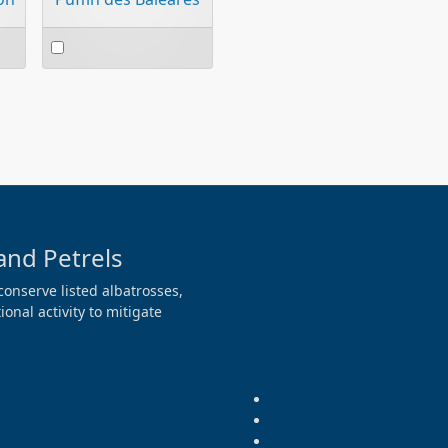
Select
an
item
and Petrels
conserve listed albatrosses,
onal activity to mitigate