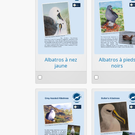
Albatros à nez
Albatros à pied
jaune
noirs
Select
Select
an
an
item
item