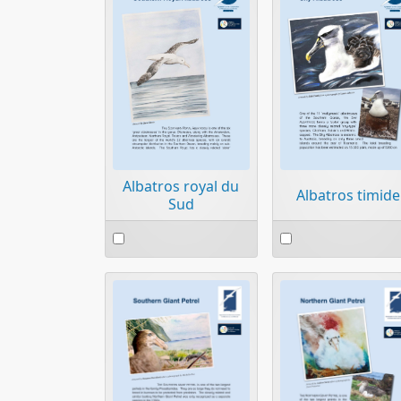
Albatros royal du
Albatros timide
Sud
Select
Select
an
an
item
item