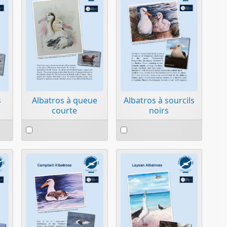
Albatros à sourcils
s
Albatros à queue
noirs
courte
Select
Select
an
an
item
item