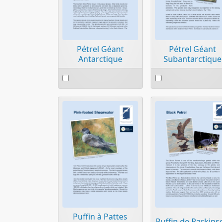
Pétrel Géant
Pétrel Géant
Antarctique
Subantarctique
Select
Select
an
an
item
item
Puffin à Pattes
Puffin de Parkins