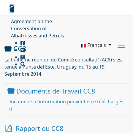
Agreement on the
Conservation of
Albatrosses and Petrels
Français
Dossier
CC8
La
huitième réunion du
Comité consultatif
(
AC8
)
s'est
tenue
à Punta del Este
,
Uruguay
,
du 15 au 19
Septembre
2014.
Dossier
Documents de Travail CC8
Documents d'information peuvent être téléchargés
ici
p
Rapport du CC8